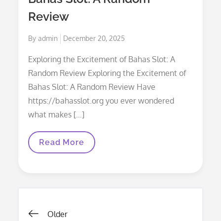
Review
Posted
By
admin
December 20, 2025
on
Exploring the Excitement of Bahas Slot: A
Random Review Exploring the Excitement of
Bahas Slot: A Random Review Have
https://bahasslot.org you ever wondered
what makes […]
Exploring
Read More
The
Excitement
Of
Bahas
Slot:
A
Random
Posts
Review
Older