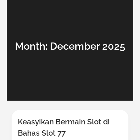
Month:
December 2025
Keasyikan Bermain Slot di
Bahas Slot 77