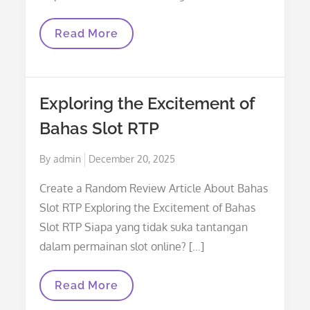
Review
Read More
Menarik
Mengenai
Bahas
Slot
Maxwin
Exploring the Excitement of
Bahas Slot RTP
Posted
By
admin
December 20, 2025
on
Create a Random Review Article About Bahas
Slot RTP Exploring the Excitement of Bahas
Slot RTP Siapa yang tidak suka tantangan
dalam permainan slot online? […]
Exploring
Read More
The
Excitement