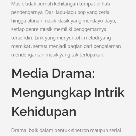
Musik tidak pernah kehilangan tempat di hati
pendengarnya. Dari lagu-lagu pop yang ceria
hingga alunan musik klasik yang mendayu-dayu,
setiap genre musik memiliki penggemarnya
tersendiri. Lirik yang menyentuh, melodi yang
memikat, semua menjadi bagian dari pengalaman
mendengarkan musik yang tak terlupakan.
Media Drama:
Mengungkap Intrik
Kehidupan
Drama, baik dalam bentuk sinetron maupun serial