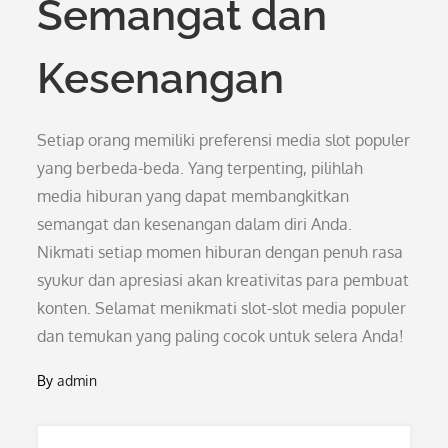
Semangat dan
Kesenangan
Setiap orang memiliki preferensi media slot populer
yang berbeda-beda. Yang terpenting, pilihlah
media hiburan yang dapat membangkitkan
semangat dan kesenangan dalam diri Anda.
Nikmati setiap momen hiburan dengan penuh rasa
syukur dan apresiasi akan kreativitas para pembuat
konten. Selamat menikmati slot-slot media populer
dan temukan yang paling cocok untuk selera Anda!
By
admin