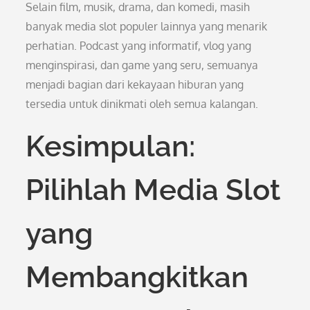
Selain film, musik, drama, dan komedi, masih
banyak media slot populer lainnya yang menarik
perhatian. Podcast yang informatif, vlog yang
menginspirasi, dan game yang seru, semuanya
menjadi bagian dari kekayaan hiburan yang
tersedia untuk dinikmati oleh semua kalangan.
Kesimpulan:
Pilihlah Media Slot
yang
Membangkitkan