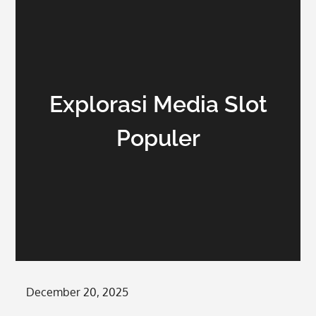
Explorasi Media Slot
Populer
Posted
December 20, 2025
on