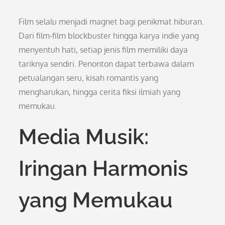
Film selalu menjadi magnet bagi penikmat hiburan.
Dari film-film blockbuster hingga karya indie yang
menyentuh hati, setiap jenis film memiliki daya
tariknya sendiri. Penonton dapat terbawa dalam
petualangan seru, kisah romantis yang
mengharukan, hingga cerita fiksi ilmiah yang
memukau.
Media Musik:
Iringan Harmonis
yang Memukau