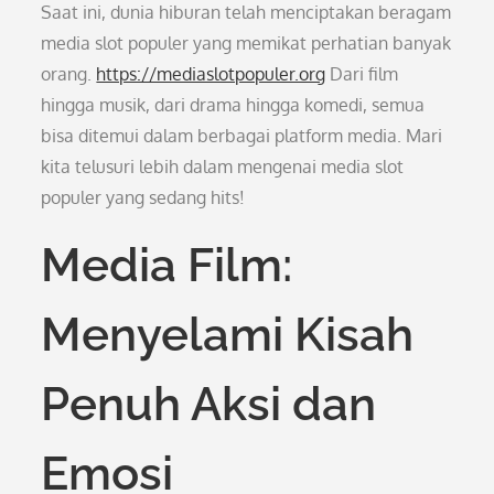
Saat ini, dunia hiburan telah menciptakan beragam
media slot populer yang memikat perhatian banyak
orang.
https://mediaslotpopuler.org
Dari film
hingga musik, dari drama hingga komedi, semua
bisa ditemui dalam berbagai platform media. Mari
kita telusuri lebih dalam mengenai media slot
populer yang sedang hits!
Media Film:
Menyelami Kisah
Penuh Aksi dan
Emosi