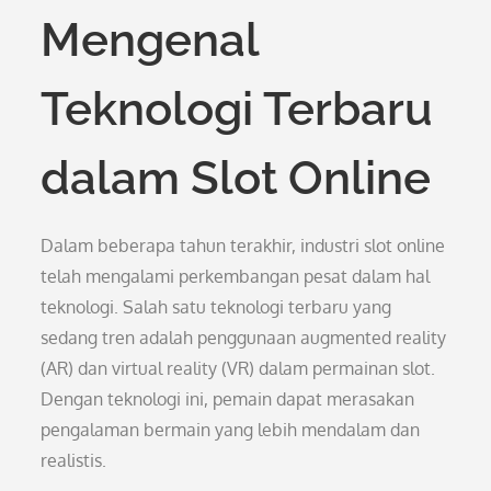
Mengenal
Teknologi Terbaru
dalam Slot Online
Dalam beberapa tahun terakhir, industri slot online
telah mengalami perkembangan pesat dalam hal
teknologi. Salah satu teknologi terbaru yang
sedang tren adalah penggunaan augmented reality
(AR) dan virtual reality (VR) dalam permainan slot.
Dengan teknologi ini, pemain dapat merasakan
pengalaman bermain yang lebih mendalam dan
realistis.