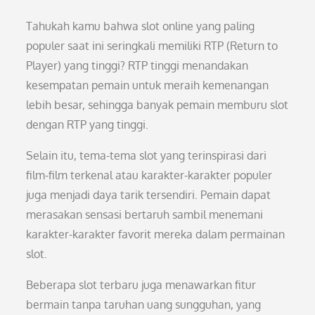
Tahukah kamu bahwa slot online yang paling
populer saat ini seringkali memiliki RTP (Return to
Player) yang tinggi? RTP tinggi menandakan
kesempatan pemain untuk meraih kemenangan
lebih besar, sehingga banyak pemain memburu slot
dengan RTP yang tinggi.
Selain itu, tema-tema slot yang terinspirasi dari
film-film terkenal atau karakter-karakter populer
juga menjadi daya tarik tersendiri. Pemain dapat
merasakan sensasi bertaruh sambil menemani
karakter-karakter favorit mereka dalam permainan
slot.
Beberapa slot terbaru juga menawarkan fitur
bermain tanpa taruhan uang sungguhan, yang