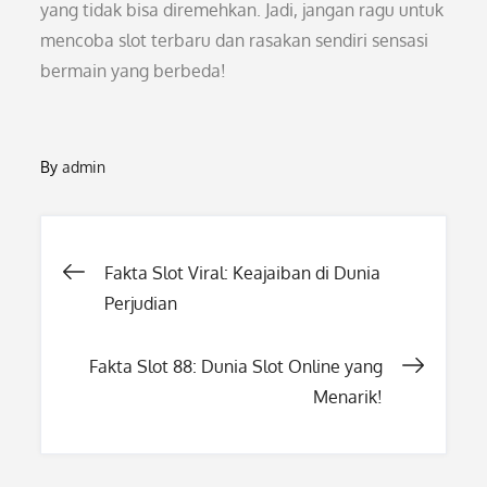
yang tidak bisa diremehkan. Jadi, jangan ragu untuk
mencoba slot terbaru dan rasakan sendiri sensasi
bermain yang berbeda!
By
admin
Post
Fakta Slot Viral: Keajaiban di Dunia
Perjudian
navigation
Fakta Slot 88: Dunia Slot Online yang
Menarik!