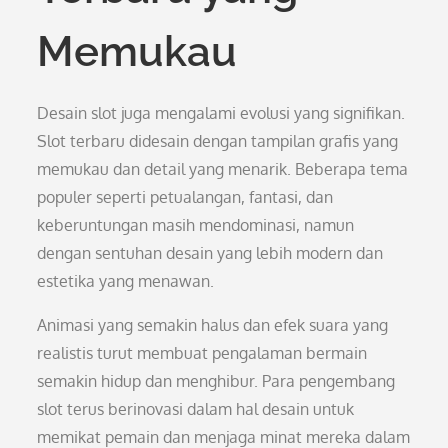
Memukau
Desain slot juga mengalami evolusi yang signifikan.
Slot terbaru didesain dengan tampilan grafis yang
memukau dan detail yang menarik. Beberapa tema
populer seperti petualangan, fantasi, dan
keberuntungan masih mendominasi, namun
dengan sentuhan desain yang lebih modern dan
estetika yang menawan.
Animasi yang semakin halus dan efek suara yang
realistis turut membuat pengalaman bermain
semakin hidup dan menghibur. Para pengembang
slot terus berinovasi dalam hal desain untuk
memikat pemain dan menjaga minat mereka dalam