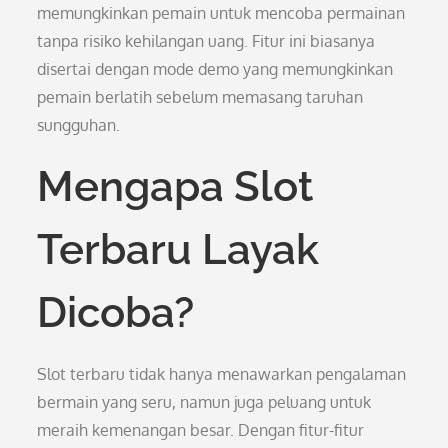
memungkinkan pemain untuk mencoba permainan
tanpa risiko kehilangan uang. Fitur ini biasanya
disertai dengan mode demo yang memungkinkan
pemain berlatih sebelum memasang taruhan
sungguhan.
Mengapa Slot
Terbaru Layak
Dicoba?
Slot terbaru tidak hanya menawarkan pengalaman
bermain yang seru, namun juga peluang untuk
meraih kemenangan besar. Dengan fitur-fitur