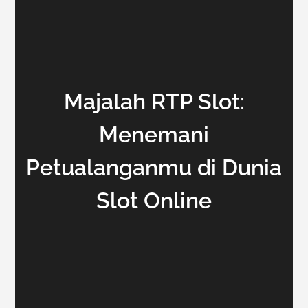
Majalah RTP Slot:
Menemani
Petualanganmu di Dunia
Slot Online