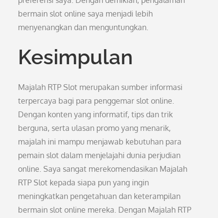
preferensi saya. Dengan demikian, pengalaman
bermain slot online saya menjadi lebih
menyenangkan dan menguntungkan.
Kesimpulan
Majalah RTP Slot merupakan sumber informasi
terpercaya bagi para penggemar slot online.
Dengan konten yang informatif, tips dan trik
berguna, serta ulasan promo yang menarik,
majalah ini mampu menjawab kebutuhan para
pemain slot dalam menjelajahi dunia perjudian
online. Saya sangat merekomendasikan Majalah
RTP Slot kepada siapa pun yang ingin
meningkatkan pengetahuan dan keterampilan
bermain slot online mereka. Dengan Majalah RTP