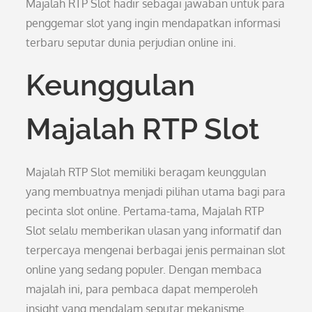
Majalah RTP Slot hadir sebagai jawaban untuk para
penggemar slot yang ingin mendapatkan informasi
terbaru seputar dunia perjudian online ini.
Keunggulan
Majalah RTP Slot
Majalah RTP Slot memiliki beragam keunggulan
yang membuatnya menjadi pilihan utama bagi para
pecinta slot online. Pertama-tama, Majalah RTP
Slot selalu memberikan ulasan yang informatif dan
terpercaya mengenai berbagai jenis permainan slot
online yang sedang populer. Dengan membaca
majalah ini, para pembaca dapat memperoleh
insight yang mendalam seputar mekanisme