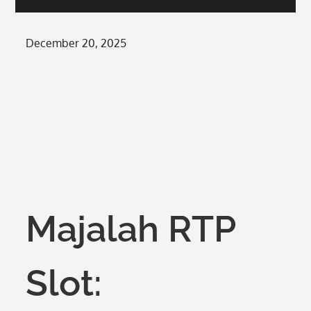
Posted
December 20, 2025
on
Majalah RTP
Slot: