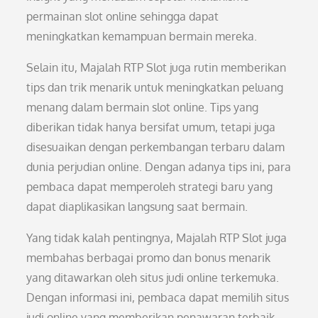
permainan slot online sehingga dapat
meningkatkan kemampuan bermain mereka.
Selain itu, Majalah RTP Slot juga rutin memberikan
tips dan trik menarik untuk meningkatkan peluang
menang dalam bermain slot online. Tips yang
diberikan tidak hanya bersifat umum, tetapi juga
disesuaikan dengan perkembangan terbaru dalam
dunia perjudian online. Dengan adanya tips ini, para
pembaca dapat memperoleh strategi baru yang
dapat diaplikasikan langsung saat bermain.
Yang tidak kalah pentingnya, Majalah RTP Slot juga
membahas berbagai promo dan bonus menarik
yang ditawarkan oleh situs judi online terkemuka.
Dengan informasi ini, pembaca dapat memilih situs
judi online yang memberikan penawaran terbaik