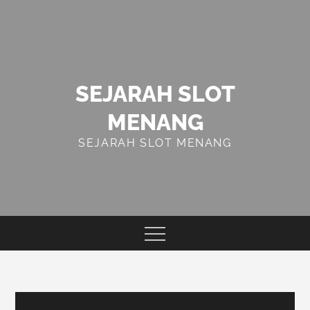
Skip
to
content
SEJARAH SLOT
MENANG
SEJARAH SLOT MENANG