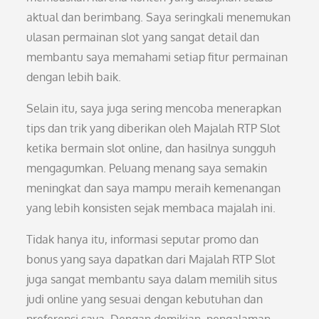
aktual dan berimbang. Saya seringkali menemukan
ulasan permainan slot yang sangat detail dan
membantu saya memahami setiap fitur permainan
dengan lebih baik.
Selain itu, saya juga sering mencoba menerapkan
tips dan trik yang diberikan oleh Majalah RTP Slot
ketika bermain slot online, dan hasilnya sungguh
mengagumkan. Peluang menang saya semakin
meningkat dan saya mampu meraih kemenangan
yang lebih konsisten sejak membaca majalah ini.
Tidak hanya itu, informasi seputar promo dan
bonus yang saya dapatkan dari Majalah RTP Slot
juga sangat membantu saya dalam memilih situs
judi online yang sesuai dengan kebutuhan dan