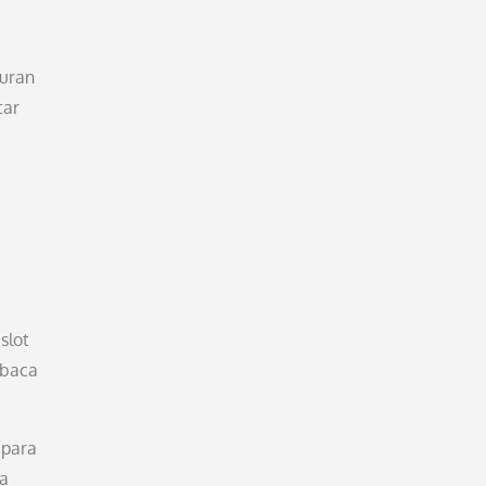
buran
tar
slot
mbaca
 para
ra