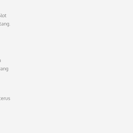
lot
tang.
n
yang
terus