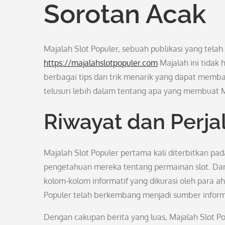
Sorotan Acak
Majalah Slot Populer, sebuah publikasi yang telah 
https://majalahslotpopuler.com
Majalah ini tidak 
berbagai tips dan trik menarik yang dapat mem
telusuri lebih dalam tentang apa yang membuat M
Riwayat dan Perja
Majalah Slot Populer pertama kali diterbitkan p
pengetahuan mereka tentang permainan slot. Dari
kolom-kolom informatif yang dikurasi oleh para ahl
Populer telah berkembang menjadi sumber informa
Dengan cakupan berita yang luas, Majalah Slot