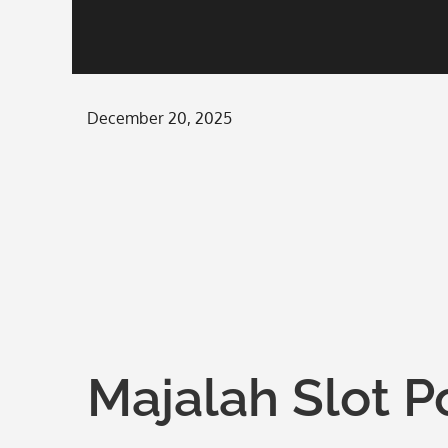
Posted
December 20, 2025
on
Majalah Slot P