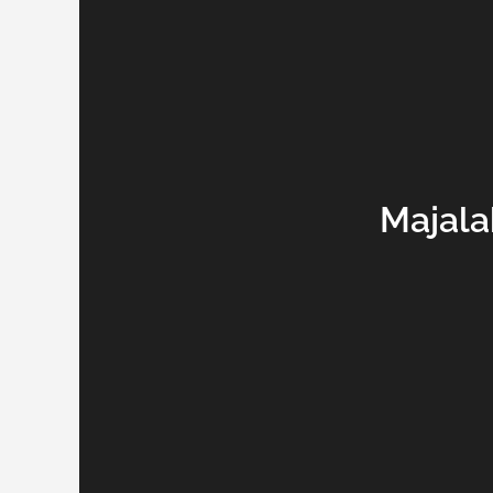
Majala