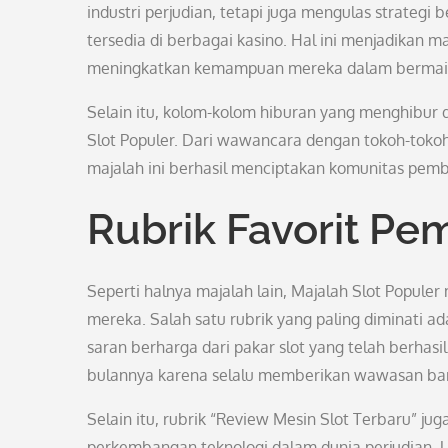
industri perjudian, tetapi juga mengulas strategi
tersedia di berbagai kasino. Hal ini menjadikan 
meningkatkan kemampuan mereka dalam bermain
Selain itu, kolom-kolom hiburan yang menghibur da
Slot Populer. Dari wawancara dengan tokoh-tokoh
majalah ini berhasil menciptakan komunitas pem
Rubrik Favorit P
Seperti halnya majalah lain, Majalah Slot Popule
mereka. Salah satu rubrik yang paling diminati a
saran berharga dari pakar slot yang telah berhasi
bulannya karena selalu memberikan wawasan ba
Selain itu, rubrik “Review Mesin Slot Terbaru” ju
perkembangan teknologi dalam dunia perjudian. U