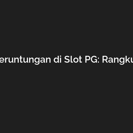
untungan di Slot PG: Rang