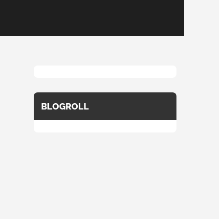
BLOGROLL