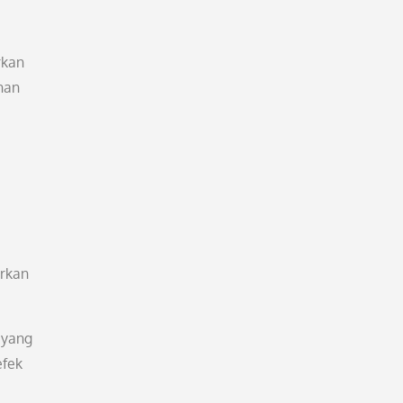
rkan
nan
arkan
 yang
efek