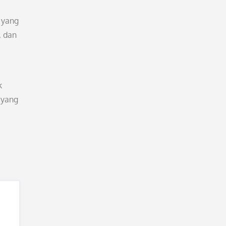
 yang
, dan
k
 yang