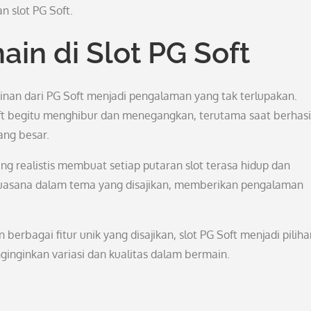
 slot PG Soft.
n di Slot PG Soft
nan dari PG Soft menjadi pengalaman yang tak terlupakan.
ft begitu menghibur dan menegangkan, terutama saat berhasi
ang besar.
ng realistis membuat setiap putaran slot terasa hidup dan
suasana dalam tema yang disajikan, memberikan pengalaman
erbagai fitur unik yang disajikan, slot PG Soft menjadi piliha
ginginkan variasi dan kualitas dalam bermain.