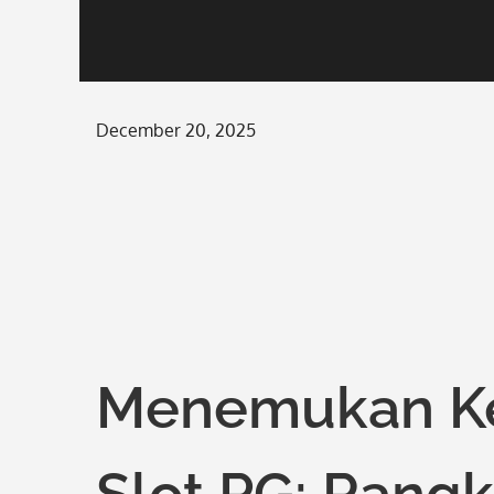
Posted
December 20, 2025
on
Menemukan Ke
Slot PG: Rang