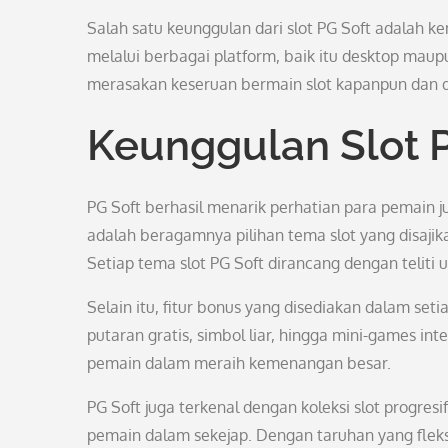
Salah satu keunggulan dari slot PG Soft adalah 
melalui berbagai platform, baik itu desktop mau
merasakan keseruan bermain slot kapanpun dan
Keunggulan Slot 
PG Soft berhasil menarik perhatian para pemain j
adalah beragamnya pilihan tema slot yang disajika
Setiap tema slot PG Soft dirancang dengan telit
Selain itu, fitur bonus yang disediakan dalam seti
putaran gratis, simbol liar, hingga mini-games int
pemain dalam meraih kemenangan besar.
PG Soft juga terkenal dengan koleksi slot progr
pemain dalam sekejap. Dengan taruhan yang flek