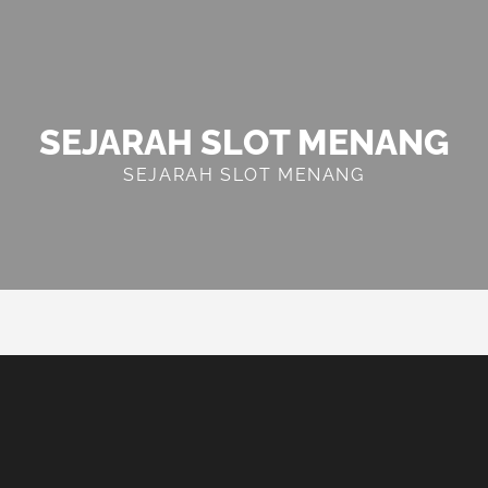
SEJARAH SLOT MENANG
SEJARAH SLOT MENANG