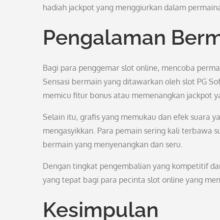
hadiah jackpot yang menggiurkan dalam permainan
Pengalaman Bermai
Bagi para penggemar slot online, mencoba permai
Sensasi bermain yang ditawarkan oleh slot PG So
memicu fitur bonus atau memenangkan jackpot y
Selain itu, grafis yang memukau dan efek suara ya
mengasyikkan. Para pemain sering kali terbawa 
bermain yang menyenangkan dan seru.
Dengan tingkat pengembalian yang kompetitif dan b
yang tepat bagi para pecinta slot online yang men
Kesimpulan